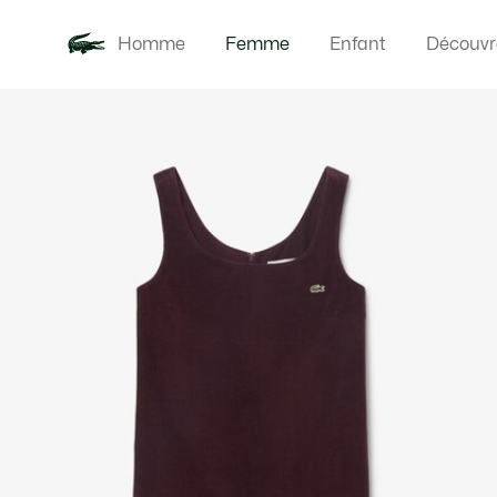
Homme
Femme
Enfant
Découvr
Galerie
Nouveautés
Vêteme
d’images
produit