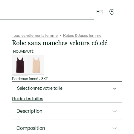
FR
Accessoires
Sport
Tous les vêtements femme
Robes & Jupes femme
Robe sans manches velours côtelé
NOUVEAUTÉ
Liste
des
déclinaisons
Bordeaux foncé
•
3KE
Sélectionnez votre taille
Guide des tailles
Description
Ref. EF0344-00
Composition