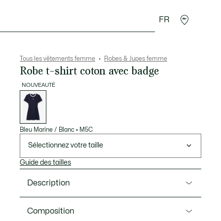
FR
Accessoires
Sport
Tous les vêtements femme
Robes & Jupes femme
Robe t-shirt coton avec badge
NOUVEAUTÉ
Liste
des
déclinaisons
Bleu Marine / Blanc
•
M5C
Sélectionnez votre taille
Guide des tailles
Description
Ref. EF8123-00
Composition