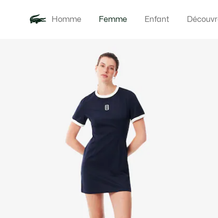
Homme
Femme
Enfant
Découvr
Galerie
Nouveautés
Vêteme
d’images
produit