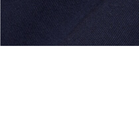
À Propos De Lacoste
Nos Catégories
Membres Lacoste
Collection Homme
Le Groupe Lacoste
Collection Femme
Carrières
Collection Enfant
Protection de la marque
Les Polos Homme
René Lacoste
Les Polos Femme