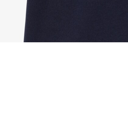
Robe t-shirt coton avec badge
Créez votre compte et devenez
membre pour profiter
d'avantages exclusifs dès votre
adhésion.