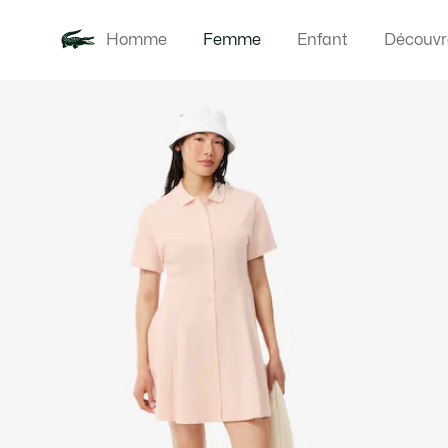
Homme
Femme
Enfant
Découvr
Galerie
Nouveautés
Vêteme
d’images
produit