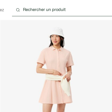
ez
nts
Chaussures
Sacs & Petite Maroquinerie