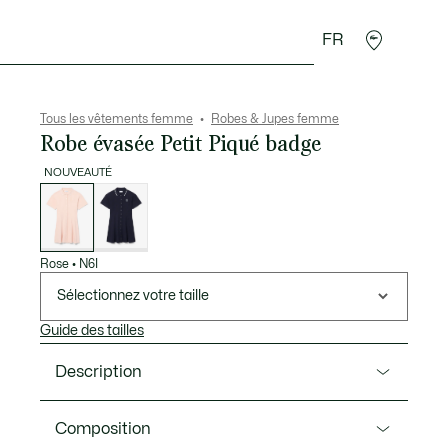
FR
Accessoires
Sport
Tous les vêtements femme
Robes & Jupes femme
Robe évasée Petit Piqué badge
NOUVEAUTÉ
Liste
des
déclinaisons
Rose
•
N6I
Sélectionnez votre taille
Guide des tailles
Description
Ref. EF8126-00
Composition