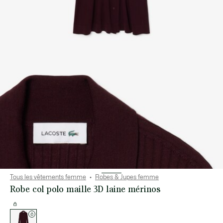
Tous les vêtements femme
Robes & Jupes femme
Robe col polo maille 3D laine mérinos
Liste
des
déclinaisons