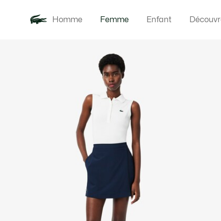
Homme
Femme
Enfant
Découvr
Galerie
Nouveautés
Vêteme
d’images
produit