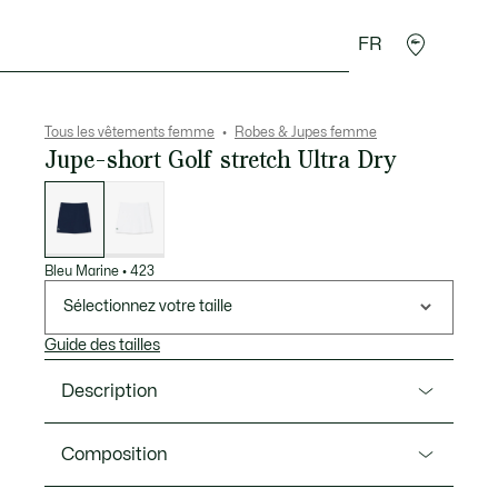
FR
Accessoires
Sport
Tous les vêtements femme
Robes & Jupes femme
Jupe-short Golf stretch Ultra Dry
Liste
des
déclinaisons
Bleu Marine
•
423
Sélectionnez votre taille
Guide des tailles
Description
Ref. JF0105-00
Composition
Expert golf depuis 1933, Lacoste dévoile cette jupe