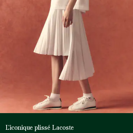
Ne pas sécher en machine
connaissance des fournisseurs et de l’écosystème… pas un
fil n’est tissé sans la vigilance du Crocodile.
Ne pas repasser
Découvrez-en plus ici
Nettoyage à sec normal
Pas de nettoyage professionnel
Séchage pendu
L'iconique plissé Lacoste