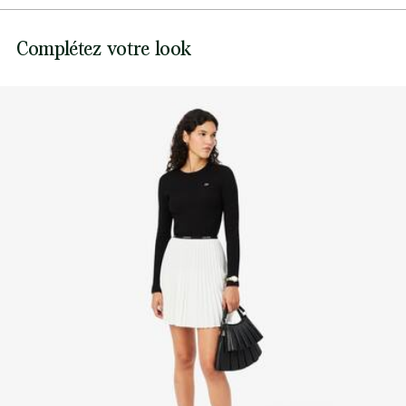
Pas de javel
Lacoste s’engage à suivre le produit tout au long de sa
Complétez votre look
fabrication. Transparence de la chaîne de valeur,
Ne pas sécher en machine
connaissance des fournisseurs et de l’écosystème… pas un
fil n’est tissé sans la vigilance du Crocodile.
Repassage température moyenne maximum 150
degrés Celsius
Découvrez-en plus ici
Pas de nettoyage à sec
Pas de nettoyage professionnel
Séchage pendu