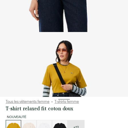
Tous les vêtements femme
T-shirts femme
T-shirt relaxed fit coton doux
NOUVEAUTÉ
Liste
des
déclinaisons
+12