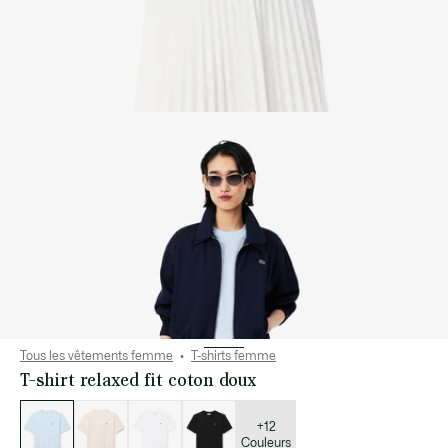
Tous les vêtements femme
T-shirts femme
T-shirt relaxed fit coton doux
Liste
des
déclinaisons
+12
Couleurs