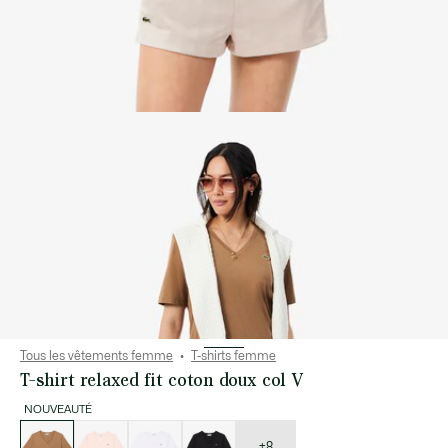
Tous les vêtements femme
T-shirts femme
T-shirt relaxed fit coton doux col V
NOUVEAUTÉ
Liste
des
déclinaisons
+8