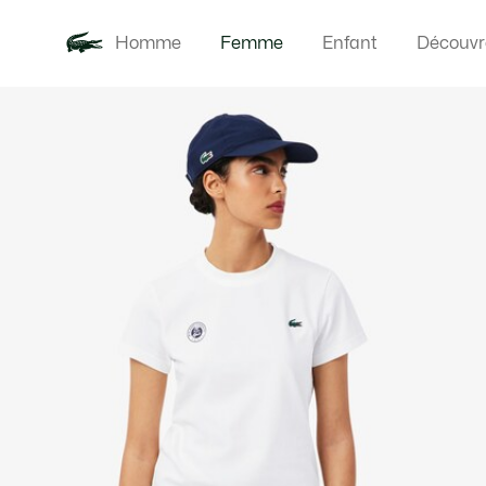
Homme
Femme
Enfant
Découvr
Galerie
Nouveautés
Vêteme
d’images
produit