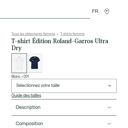
FR
Accessoires
Sport
Tous les vêtements femme
T-shirts femme
T-shirt Édition Roland-Garros Ultra
Dry
Liste
des
déclinaisons
Blanc
•
001
Sélectionnez votre taille
Guide des tailles
Description
Ref. TF8310-00
Composition