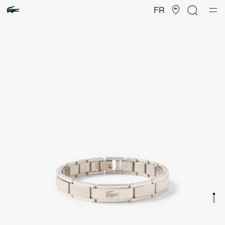
Galerie
d’images
FR
produit