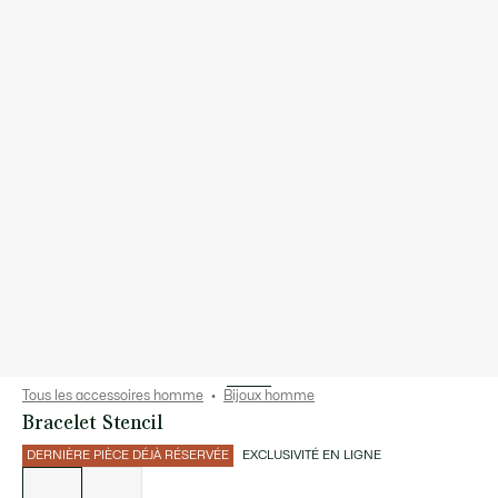
Tous les accessoires homme
Bijoux homme
Bracelet Stencil
DERNIÈRE PIÈCE DÉJÀ RÉSERVÉE
EXCLUSIVITÉ EN LIGNE
Liste
des
déclinaisons