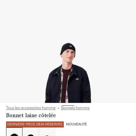
Tous les accessoires homme
Bonnets homme
Bonnet laine côtelée
DERNIÈRE PIÈCE DÉJÀ RÉSERVÉE
NOUVEAUTÉ
Liste
des
déclinaisons