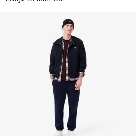
fabrication. Transparence de la chaîne de valeur,
Ne pas sécher en machine
connaissance des fournisseurs et de l’écosystème… pas un
fil n’est tissé sans la vigilance du Crocodile.
Repassage basse température maximum 110
degrés Celsius
Découvrez-en plus ici
Pas de nettoyage à sec
Séchage à plat après essorage