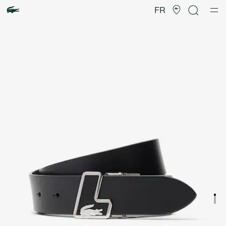
Galerie
d’images
FR
produit