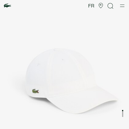
Galerie
d’images
FR
produit