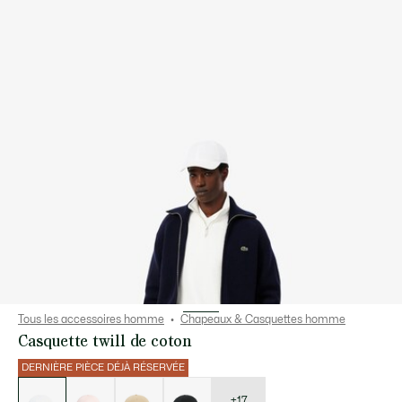
Tous les accessoires homme
Chapeaux & Casquettes homme
Casquette twill de coton
DERNIÈRE PIÈCE DÉJÀ RÉSERVÉE
Liste
des
déclinaisons
+17