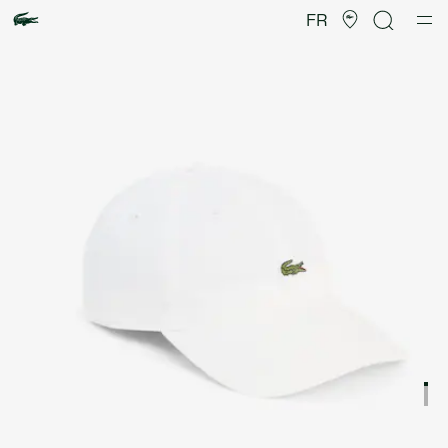
Galerie
d’images
FR
produit