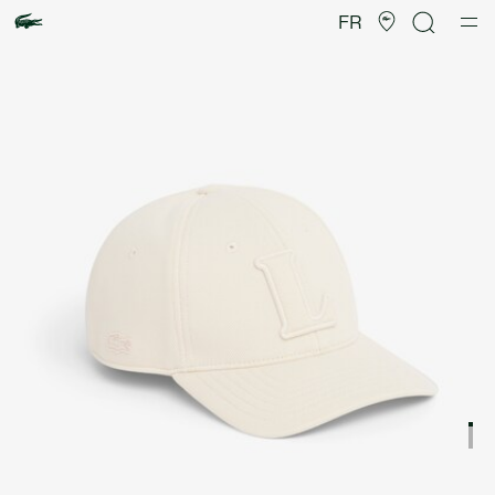
Galerie
d’images
FR
produit