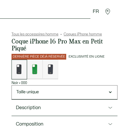
FR
 Maroquinerie
Sport
Cadeaux Crocodile
Secon
Tous les accessoires homme
Coques iPhone homme
Coque iPhone 16 Pro Max en Petit
Piqué
DERNIÈRE PIÈCE DÉJÀ RÉSERVÉE
EXCLUSIVITÉ EN LIGNE
Liste
des
déclinaisons
Noir
•
000
Taille unique
Description
Ref. NP1608MP
Composition