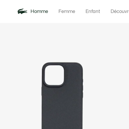
Homme
Femme
Enfant
Découvr
Galerie
Nouveautés
Polos
Vêteme
Offre d'été
d’images
produit