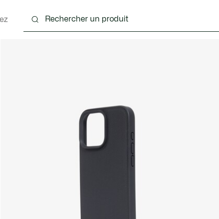
ez
nts
Chaussures
Accessoires
Sacs & Petite