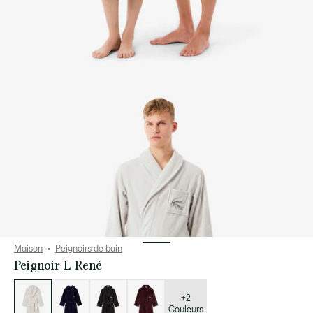
Maison
Peignoirs de bain
Peignoir L René
Liste
des
déclinaisons
+2
Couleurs