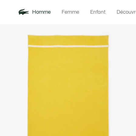
Homme
Femme
Enfant
Découvr
Galerie
Nouveautés
Polos
Vêteme
Offre d'été
d’images
produit