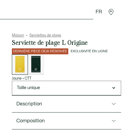
FR
 Maroquinerie
Sport
Cadeaux Crocodile
Secon
Maison
Serviettes de plage
Serviette de plage L Origine
DERNIÈRE PIÈCE DÉJÀ RÉSERVÉE
EXCLUSIVITÉ EN LIGNE
Liste
des
déclinaisons
Jaune
•
C7T
Taille unique
Description
Ref. LN0053
Composition
La serviette de plage L Origine arbore un style