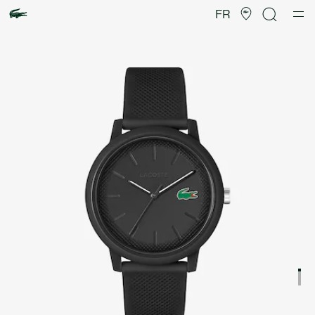
Galerie
d’images
FR
produit