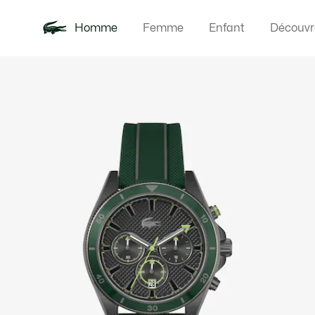
Homme
Femme
Enfant
Découvr
Galerie
Nouveautés
Polos
Vêteme
Offre d'été
d’images
produit