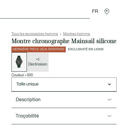
FR
 Maroquinerie
Sport
Cadeaux Crocodile
Secon
Tous les accessoires homme
Montres homme
Montre chronographe Mainsail silicone
DERNIÈRE PIÈCE DÉJÀ RÉSERVÉE
EXCLUSIVITÉ EN LIGNE
Liste
des
déclinaisons
+1
Déclinaison
Couleur
•
000
Taille unique
Description
Ref. 2011363
Traçabilité
Découvrez Mainsail, la montre chronographe