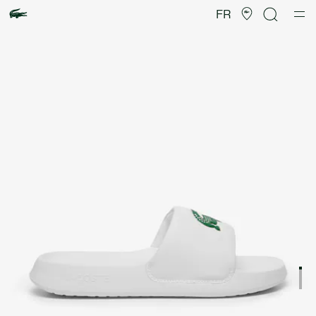
Galerie
d’images
FR
produit