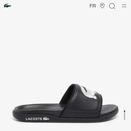
Galerie
d’images
FR
produit