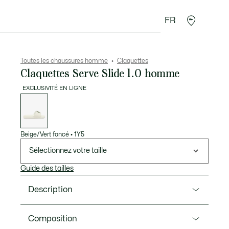
FR
 Maroquinerie
Sport
Cadeaux Crocodile
Secon
Toutes les chaussures homme
Claquettes
Claquettes Serve Slide 1.0 homme
EXCLUSIVITÉ EN LIGNE
Liste
des
déclinaisons
Beige/Vert foncé
•
1Y5
Sélectionnez votre taille
Guide des tailles
Description
Ref. 50CMA0035
Composition