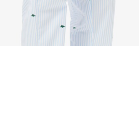
À Propos De Lacoste
Nos Catégories
Membres Lacoste
Collection Homme
Le Groupe Lacoste
Collection Femme
Carrières
Collection Enfant
Protection de la marque
Les Polos Homme
René Lacoste
Les Polos Femme