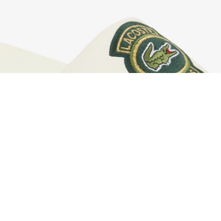
Claquettes Serve Slide 1.0 homme
Créez votre compte et devenez
membre pour profiter
d'avantages exclusifs dès votre
adhésion.