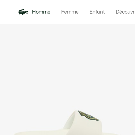
Homme
Femme
Enfant
Découvr
Galerie
Nouveautés
Polos
Vêteme
Offre d'été
d’images
produit