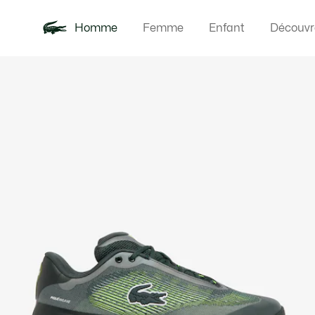
Homme
Femme
Enfant
Découvr
Galerie
Nouveautés
Polos
Vêteme
Offre d'été
d’images
produit