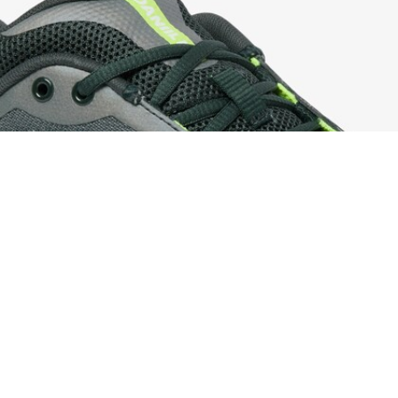
Chaussures de tennis AG-LT Pro x Daniil Me
Créez votre compte et devenez
membre pour profiter
d'avantages exclusifs dès votre
adhésion.