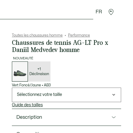
FR
 Maroquinerie
Sport
Cadeaux Crocodile
Secon
Toutes les chaussures homme
Performance
Chaussures de tennis AG-LT Pro x
Daniil Medvedev homme
NOUVEAUTÉ
Liste
des
déclinaisons
+1
Déclinaison
Vert Foncé/Jaune
•
AB3
Sélectionnez votre taille
Guide des tailles
Description
Ref. 52SMA0066