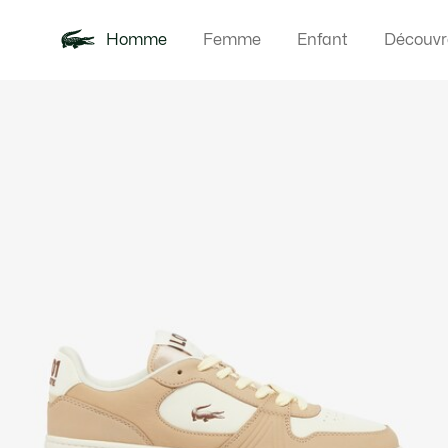
Homme
Femme
Enfant
Découvr
Galerie
Nouveautés
Polos
Vêteme
Offre d'été
d’images
produit