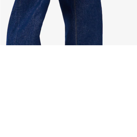
À Propos De Lacoste
Nos Catégories
Membres Lacoste
Collection Homme
Le Groupe Lacoste
Collection Femme
Carrières
Collection Enfant
Protection de la marque
Les Polos Homme
René Lacoste
Les Polos Femme