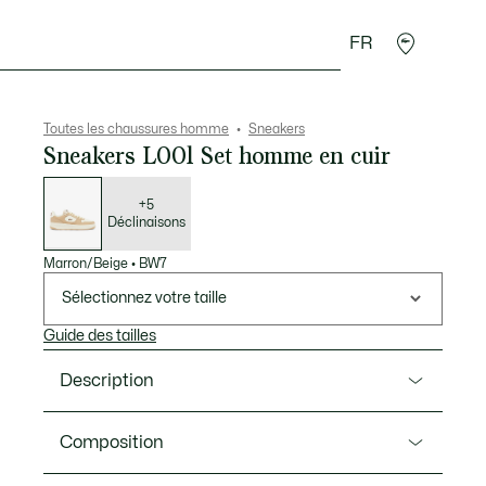
FR
 Maroquinerie
Sport
Cadeaux Crocodile
Secon
Toutes les chaussures homme
Sneakers
Sneakers L001 Set homme en cuir
Liste
des
déclinaisons
+5
Déclinaisons
Marron/Beige
•
BW7
Sélectionnez votre taille
Guide des tailles
Description
Ref. 49SMA0045
Composition
Avec cette L001 Set, Lacoste propose une