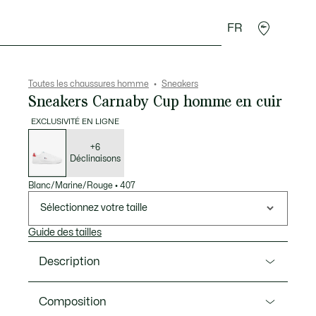
FR
 Maroquinerie
Sport
Cadeaux Crocodile
Secon
Toutes les chaussures homme
Sneakers
Sneakers Carnaby Cup homme en cuir
EXCLUSIVITÉ EN LIGNE
Liste
des
déclinaisons
+6
Déclinaisons
Blanc/Marine/Rouge
•
407
Sélectionnez votre taille
Guide des tailles
Description
Ref. 49SMA0112
Composition