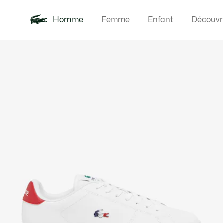
Homme
Femme
Enfant
Découvr
Galerie
Nouveautés
Polos
Vêteme
Offre d'été
d’images
produit