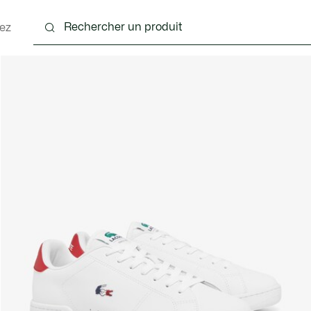
ez
nts
Chaussures
Accessoires
Sacs & Petite