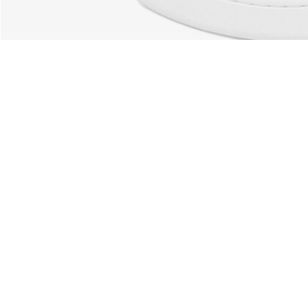
À Propos De Lacoste
Nos Catégories
Membres Lacoste
Collection Homme
Le Groupe Lacoste
Collection Femme
Carrières
Collection Enfant
Protection de la marque
Les Polos Homme
René Lacoste
Les Polos Femme