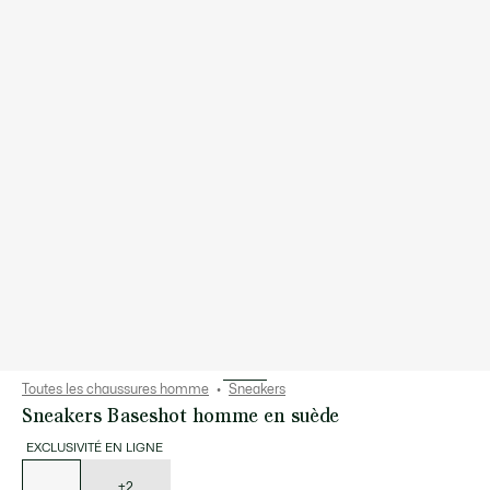
Toutes les chaussures homme
Sneakers
Sneakers Baseshot homme en suède
EXCLUSIVITÉ EN LIGNE
Liste
des
déclinaisons
+2