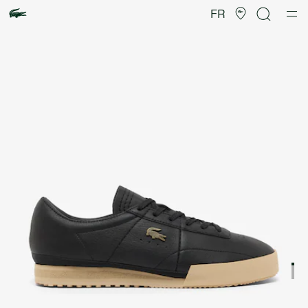
Galerie
d’images
FR
produit