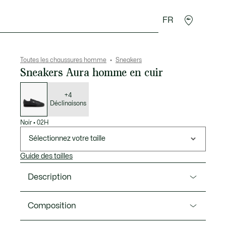
FR
 Maroquinerie
Sport
Cadeaux Crocodile
Secon
Toutes les chaussures homme
Sneakers
Sneakers Aura homme en cuir
Liste
des
déclinaisons
+4
Déclinaisons
Noir
•
02H
Sélectionnez votre taille
Guide des tailles
Description
Ref. 50SMA0157
Composition
La Aura est une silhouette élégante qui mêle codes