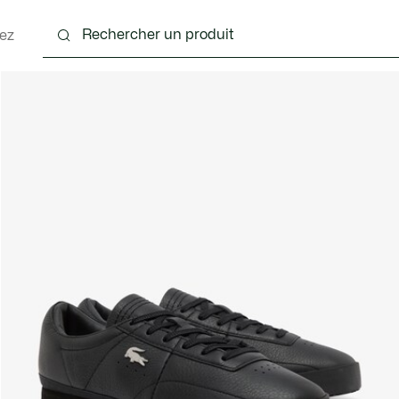
ez
nts
Chaussures
Accessoires
Sacs & Petite