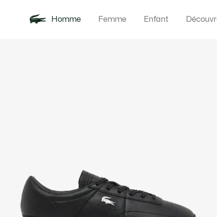
Homme
Femme
Enfant
Découvr
Galerie
Nouveautés
Polos
Vêteme
Offre d'été
d’images
produit