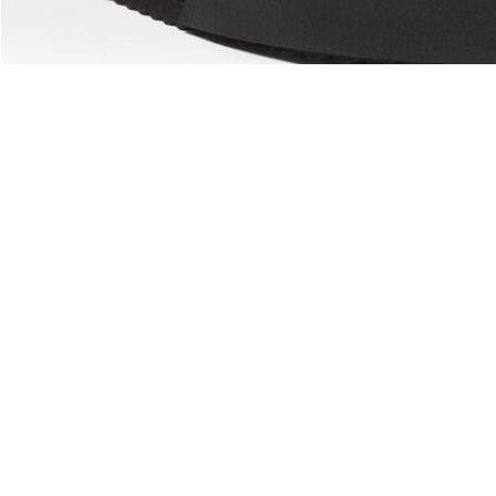
À Propos De Lacoste
Nos Catégories
Membres Lacoste
Collection Homme
Le Groupe Lacoste
Collection Femme
Carrières
Collection Enfant
Protection de la marque
Les Polos Homme
René Lacoste
Les Polos Femme