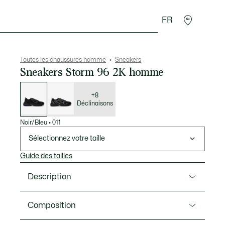
FR
 Maroquinerie
Sport
Cadeaux Crocodile
Secon
Toutes les chaussures homme
Sneakers
Sneakers Storm 96 2K homme
Liste
des
déclinaisons
+8
Déclinaisons
Noir/Bleu
•
011
Sélectionnez votre taille
Guide des tailles
Description
Ref. 50SMA0173
Composition
Tirant son inspiration des années 2000, la sneaker