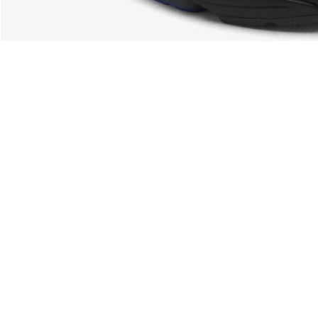
À Propos De Lacoste
Nos Catégories
Membres Lacoste
Collection Homme
Le Groupe Lacoste
Collection Femme
Carrières
Collection Enfant
Protection de la marque
Les Polos Homme
René Lacoste
Les Polos Femme