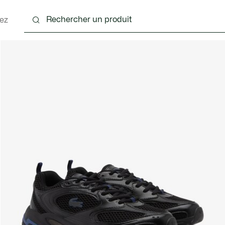
ez
nts
Chaussures
Accessoires
Sacs & Petite