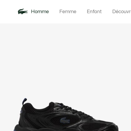
Homme
Femme
Enfant
Découvr
Galerie
Nouveautés
Polos
Vêteme
Offre d'été
d’images
produit