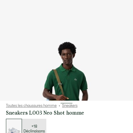
Toutes les chaussures homme
Sneakers
Sneakers L003 Neo Shot homme
Liste
des
déclinaisons
+18
Déclinaisons