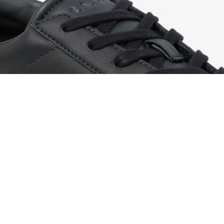
Sneakers Court Set homme en cuir
Créez votre compte et devenez
membre pour profiter
d'avantages exclusifs dès votre
adhésion.