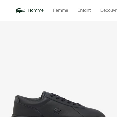
Homme
Femme
Enfant
Découvr
Galerie
Nouveautés
Polos
Vêteme
Offre d'été
d’images
produit