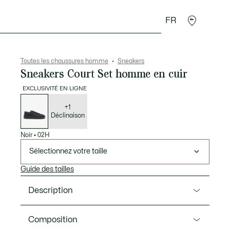
FR
 Maroquinerie
Sport
Cadeaux Crocodile
Secon
Toutes les chaussures homme
Sneakers
Sneakers Court Set homme en cuir
EXCLUSIVITÉ EN LIGNE
Liste
des
déclinaisons
+1
Déclinaison
Noir
•
02H
Sélectionnez votre taille
Guide des tailles
Description
Ref. 51SMA0085
Composition