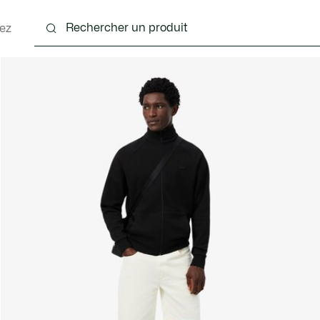
ez
nts
Chaussures
Accessoires
Sacs & Petite