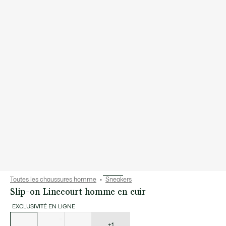
Toutes les chaussures homme
Sneakers
Slip-on Linecourt homme en cuir
EXCLUSIVITÉ EN LIGNE
Liste
des
déclinaisons
+1