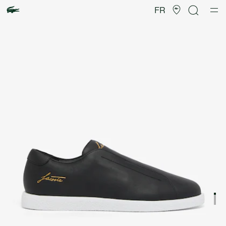
Galerie
d’images
FR
produit