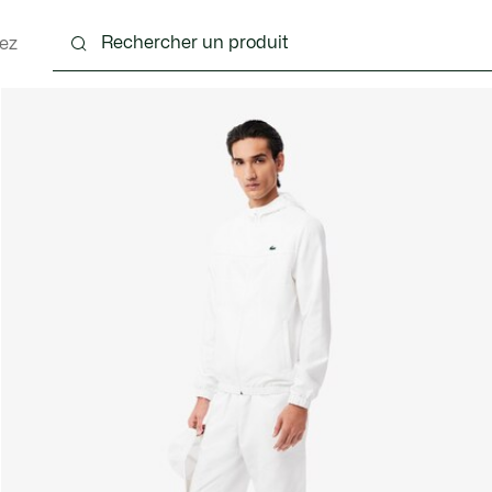
ez
nts
Chaussures
Accessoires
Sacs & Petite