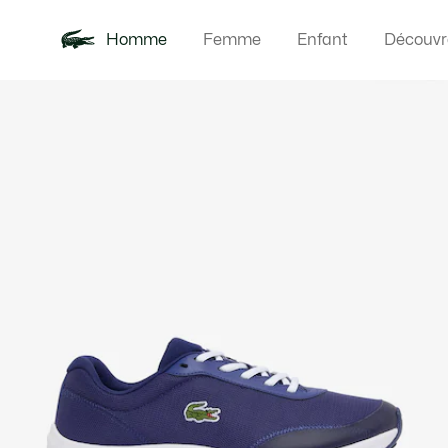
Homme
Femme
Enfant
Découvr
Galerie
Nouveautés
Polos
Vêteme
Offre d'été
d’images
produit