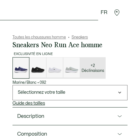
FR
 Maroquinerie
Sport
Cadeaux Crocodile
Secon
Toutes les chaussures homme
Sneakers
Sneakers Neo Run Ace homme
EXCLUSIVITÉ EN LIGNE
Liste
des
déclinaisons
+2
Déclinaisons
Marine/Blanc
•
092
Sélectionnez votre taille
Guide des tailles
Description
Ref. 51SMA0126
Composition