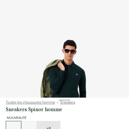
Toutes les chaussures homme
Sneakers
Sneakers Spinor homme
NOUVEAUTÉ
Liste
des
déclinaisons
+8