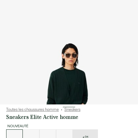
Toutes les chaussures homme
Sneakers
Sneakers Elite Active homme
NOUVEAUTÉ
Liste
des
déclinaisons
+21