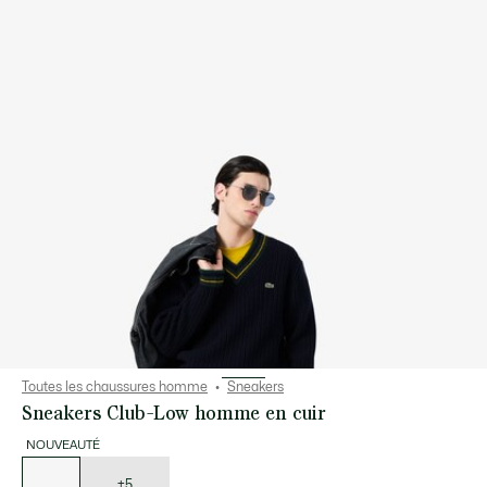
Toutes les chaussures homme
Sneakers
Sneakers Club-Low homme en cuir
NOUVEAUTÉ
Liste
des
déclinaisons
+5