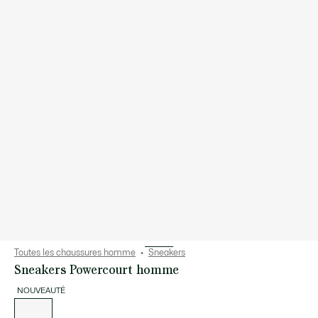
Toutes les chaussures homme
Sneakers
Sneakers Powercourt homme
NOUVEAUTÉ
Liste
des
déclinaisons