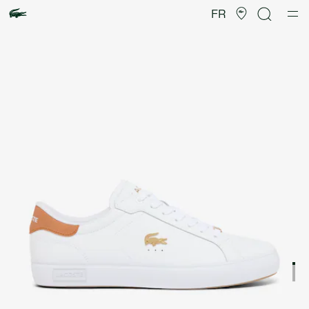
Galerie
d’images
FR
produit