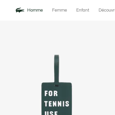
Homme
Femme
Enfant
Découvr
Galerie
Nouveautés
Polos
Vêteme
Offre d'été
d’images
produit