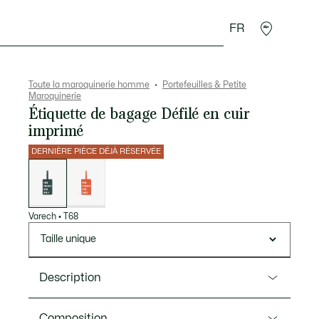
FR
 Maroquinerie
Sport
Cadeaux Crocodile
Secon
Toute la maroquinerie homme
Portefeuilles & Petite
Maroquinerie
Étiquette de bagage Défilé en cuir
imprimé
DERNIÈRE PIÈCE DÉJÀ RÉSERVÉE
Liste
des
déclinaisons
Varech
•
T68
Taille unique
Description
Ref. NU5375DP
Composition