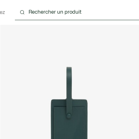
ez
nts
Chaussures
Accessoires
Sacs & Petite