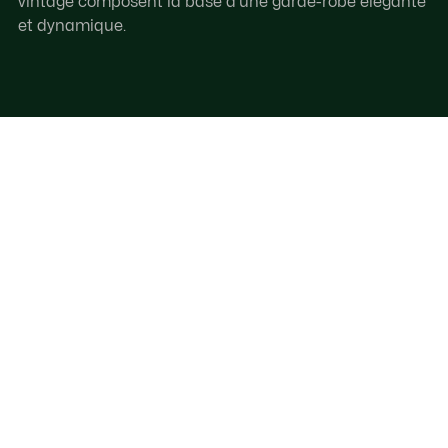
vintage composent la base d’une garde-robe élégante
et dynamique.