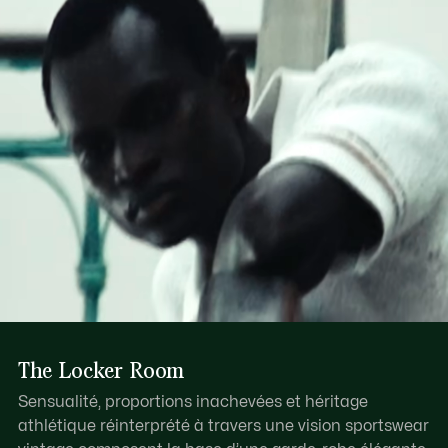
Découvrez-en plus ici
crocodile en cuir
Fermeture zippée avec tirette en cuir
Crocodile ton sur ton embossé au bas
The Locker Room
Sensualité, proportions inachevées et héritage
athlétique réinterprété à travers une vision sportswear