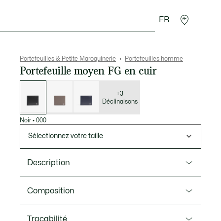
FR
 Maroquinerie
Sport
Cadeaux Crocodile
Secon
Portefeuilles & Petite Maroquinerie
Portefeuilles homme
Portefeuille moyen FG en cuir
Liste
des
déclinaisons
+3
Déclinaisons
Noir
•
000
Sélectionnez votre taille
Description
Ref. NH1112FG
Composition
Intemporel et élégant, ce portefeuille compact en
cuir lisse intègre toutes les caractéristiques d'un
Extérieur : Cuir de vachette (100%) / Interieur: Cuir de
Traçabilité