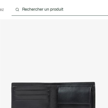
ez
nts
Chaussures
Accessoires
Sacs & Petite