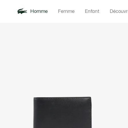
Homme
Femme
Enfant
Découvr
Galerie
Nouveautés
Polos
Vêteme
Offre d'été
d’images
produit