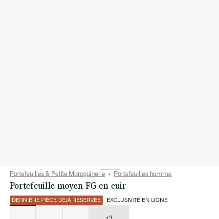
Portefeuilles & Petite Maroquinerie
Portefeuilles homme
Portefeuille moyen FG en cuir
DERNIÈRE PIÈCE DÉJÀ RÉSERVÉE
EXCLUSIVITÉ EN LIGNE
Liste
des
déclinaisons
+3