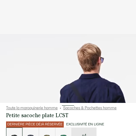
Toute la maroquinerie homme
Sacoches & Pochettes homme
Petite sacoche plate LCST
DERNIÈRE PIÈCE DÉJÀ RÉSERVÉE
EXCLUSIVITÉ EN LIGNE
Liste
des
déclinaisons
+4