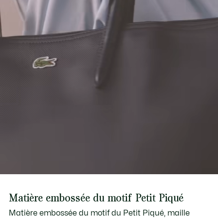
Découvrez-en plus ici
Fermeture zippée et bandoulière réglable
Crocodile vert brodé
PVC
Matière embossée du motif Petit Piqué
Matière embossée du motif du Petit Piqué, maille