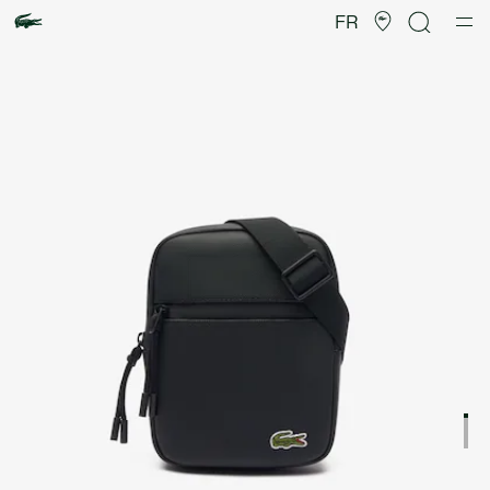
Galerie
d’images
FR
produit