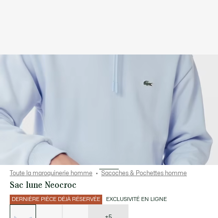
Toute la maroquinerie homme
Sacoches & Pochettes homme
Sac lune Neocroc
DERNIÈRE PIÈCE DÉJÀ RÉSERVÉE
EXCLUSIVITÉ EN LIGNE
Liste
des
déclinaisons
+5