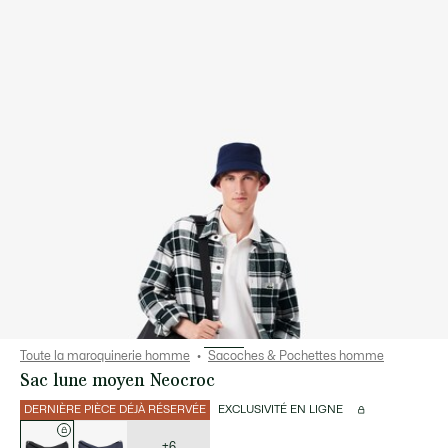
Toute la maroquinerie homme
Sacoches & Pochettes homme
Sac lune moyen Neocroc
DERNIÈRE PIÈCE DÉJÀ RÉSERVÉE
EXCLUSIVITÉ EN LIGNE
Liste
des
déclinaisons
+6