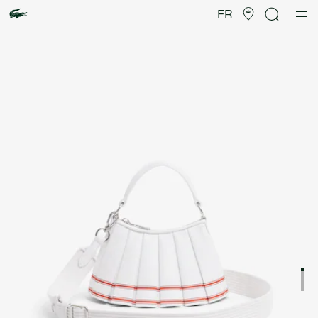
Galerie
d’images
FR
produit