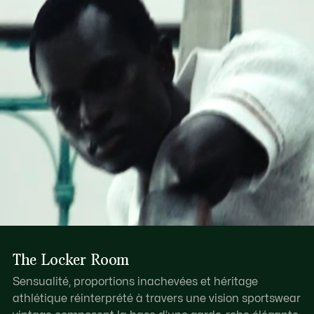
Découvrez-en plus ici
Double porté possible grâce à une bandoulière ajustable
et détachable
Fermeture du compartiment principal zippée
Rayures contrastantes au bas
Crocodile ton sur ton embossé au bas
The Locker Room
Sensualité, proportions inachevées et héritage
athlétique réinterprété à travers une vision sportswear