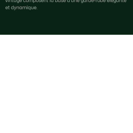
vintage composent la base d’une garde-robe élégante
et dynamique.