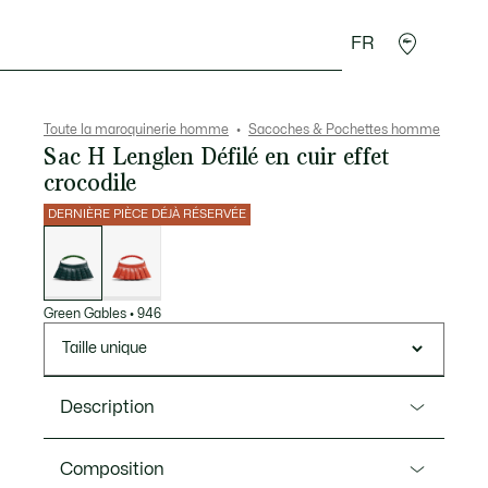
FR
 Maroquinerie
Sport
Cadeaux Crocodile
Secon
Toute la maroquinerie homme
Sacoches & Pochettes homme
Sac H Lenglen Défilé en cuir effet
crocodile
DERNIÈRE PIÈCE DÉJÀ RÉSERVÉE
Liste
des
déclinaisons
Green Gables
•
946
Taille unique
Description
Ref. NU5545DP
Composition