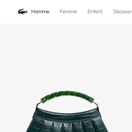
Homme
Femme
Enfant
Découvr
Galerie
Nouveautés
Polos
Vêteme
Offre d'été
d’images
produit