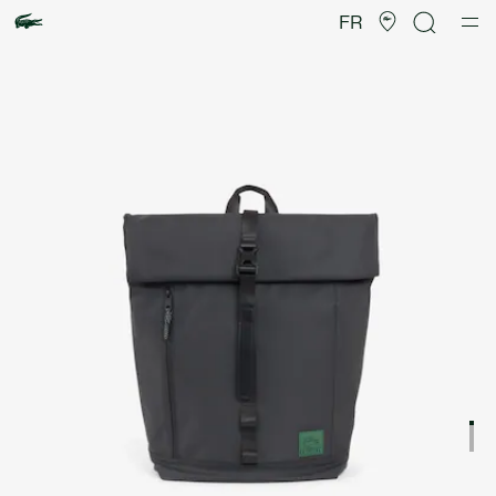
Galerie
d’images
FR
produit