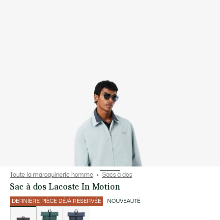
Toute la maroquinerie homme
Sacs à dos
Sac à dos Lacoste In Motion
DERNIÈRE PIÈCE DÉJÀ RÉSERVÉE
NOUVEAUTÉ
Liste
des
déclinaisons